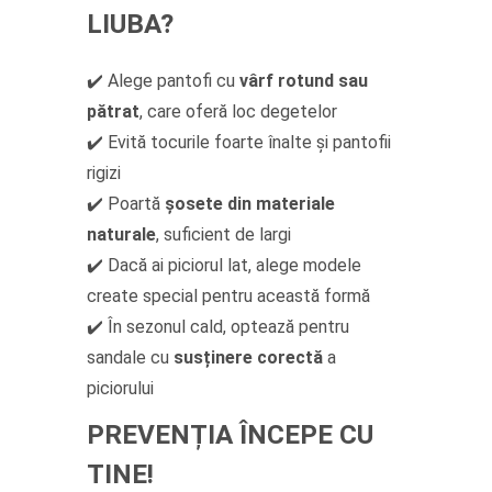
LIUBA?
✔️ Alege pantofi cu
vârf rotund sau
pătrat
, care oferă loc degetelor
✔️ Evită tocurile foarte înalte și pantofii
rigizi
✔️ Poartă
șosete din materiale
naturale
, suficient de largi
✔️ Dacă ai piciorul lat, alege modele
create special pentru această formă
✔️ În sezonul cald, optează pentru
sandale cu
susținere corectă
a
piciorului
PREVENȚIA ÎNCEPE CU
TINE!